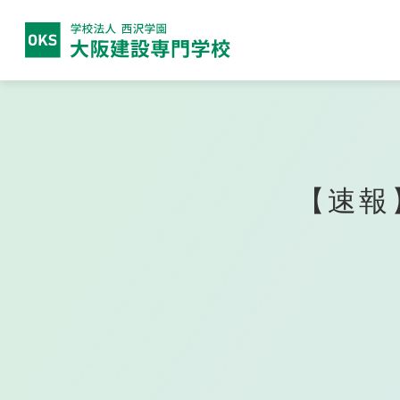
大阪建設
専門学校につい
大阪建設専門学校について
建築学科
高校生の方へ
就職実績
募集要項
関西テレビ電気専門学校
西沢
ビオ
保護
目指
学費
大阪
【速報
放送電子科
IT
留学生の方へ
公募推薦入学について
卒業
一般
電気テレビ科
CG
電子研究科
デジ
フォ
日本語学科