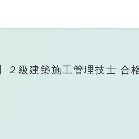
各訪問者様への
学科一覧
資格・就職
よくある
ご質
て
ご案内
学園エリアガイド
トープ科
者の方へ
せる仕事
のご案内
コンピューター
専門学校
キャンパスアクセス
バイオエコロジ科
学校の先生方へ
取得できる資格
AO入学について
メディカルエステ専門学校
】２級建築施工管理技士 合
・クラウド科
メディカルエステ学科
生の方へ
入学について
企業採用ご担当者様へ
・ゲーム科
MECインストラクター科
タルクリエータ科
トグラファ科