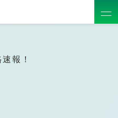
問
入学案内
他校一覧
お問い合わせ
大学生・社会人の方へ
卒業生の声
指定校推薦入学について
関西テレビ電気専門学校
高等課程
格速報！
電気テレビ科
CGアニメーション科