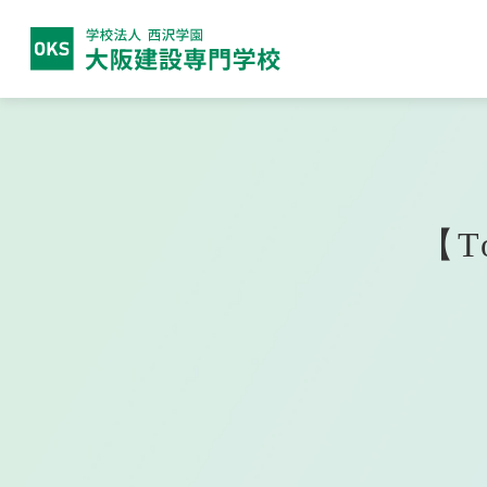
大阪建設
専門学校につい
大阪建設専門学校について
建築学科
高校生の方へ
就職実績
募集要項
関西テレビ電気専門学校
西沢
ビオ
保護
目指
学費
大阪
【T
放送電子科
IT
留学生の方へ
公募推薦入学について
卒業
一般
電気テレビ科
CG
電子研究科
デジ
フォ
日本語学科