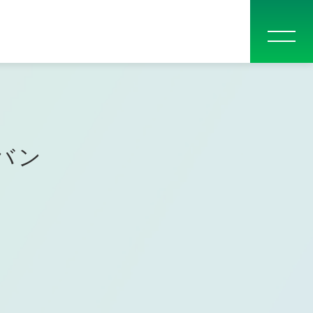
問
入学案内
他校一覧
お問い合わせ
大学生・社会人の方へ
卒業生の声
指定校推薦入学について
関西テレビ電気専門学校
高等課程
グバン
電気テレビ科
CGアニメーション科