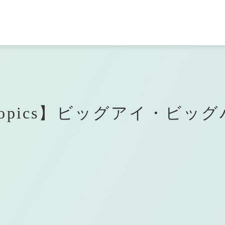
各訪問者様への
学科一覧
資格・就職
よくある
ご質
て
ご案内
学園エリアガイド
トープ科
者の方へ
せる仕事
のご案内
コンピューター
専門学校
キャンパスアクセス
バイオエコロジ科
学校の先生方へ
取得できる資格
AO入学について
メディカルエステ専門学校
opics】ビッグアイ・ビッ
・クラウド科
メディカルエステ学科
生の方へ
入学について
企業採用ご担当者様へ
・ゲーム科
MECインストラクター科
タルクリエータ科
トグラファ科