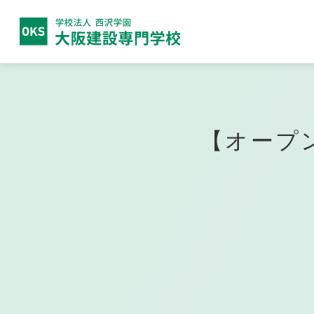
大阪建設
専門学校につい
大阪建設専門学校について
建築学科
高校生の方へ
就職実績
募集要項
関西テレビ電気専門学校
西沢
ビオ
保護
目指
学費
大阪
【オープ
放送電子科
IT
留学生の方へ
公募推薦入学について
卒業
一般
電気テレビ科
CG
電子研究科
デジ
フォ
日本語学科