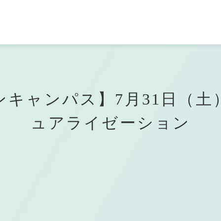
各訪問者様への
学科一覧
資格・就職
よくある
ご質
て
ご案内
学園エリアガイド
トープ科
者の方へ
せる仕事
のご案内
コンピューター
専門学校
キャンパスアクセス
バイオエコロジ科
学校の先生方へ
取得できる資格
AO入学について
メディカルエステ専門学校
ンキャンパス】7月31日（土
・クラウド科
メディカルエステ学科
ュアライゼーション
生の方へ
入学について
企業採用ご担当者様へ
・ゲーム科
MECインストラクター科
タルクリエータ科
トグラファ科