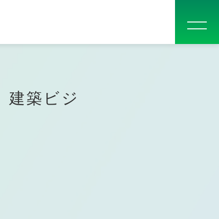
問
入学案内
他校一覧
お問い合わせ
大学生・社会人の方へ
卒業生の声
指定校推薦入学について
関西テレビ電気専門学校
）建築ビジ
高等課程
電気テレビ科
CGアニメーション科